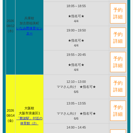
18:05～18:55
予約
★指名可★
詳細
兵庫校
2026
4/4
加古郡稲美町
08/12
いなみ野体育セン
19:00～19:50
(水)
ター
予約
★指名可★
詳細
4/4
19:55～20:45
予約
★指名可★
詳細
4/4
12:10～13:00
予約
ママさん向け ★指名可★
詳細
6/6
13:05～13:55
予約
大阪校
2026
大阪市浪速区1
ママさん向け ★指名可★
詳細
08/14
「難波駅」付近の
6/6
(金)
体育館（2）
14:00～14:45