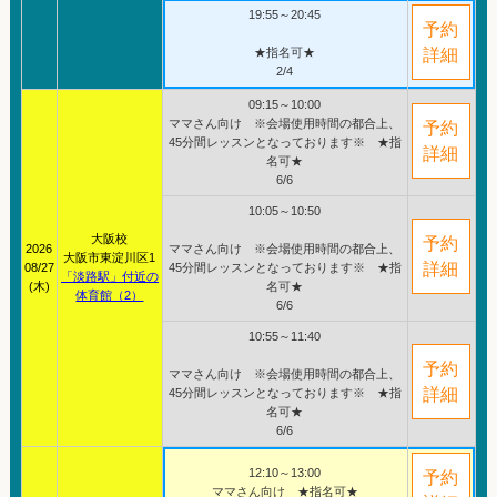
19:55～20:45
予約
★指名可★
詳細
2/4
09:15～10:00
ママさん向け ※会場使用時間の都合上、
予約
45分間レッスンとなっております※ ★指
詳細
名可★
6/6
10:05～10:50
大阪校
予約
2026
ママさん向け ※会場使用時間の都合上、
大阪市東淀川区1
詳細
08/27
45分間レッスンとなっております※ ★指
「淡路駅」付近の
(木)
名可★
体育館（2）
6/6
10:55～11:40
予約
ママさん向け ※会場使用時間の都合上、
詳細
45分間レッスンとなっております※ ★指
名可★
6/6
12:10～13:00
予約
ママさん向け ★指名可★