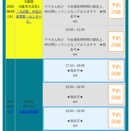
大阪校
予約
2026
大阪市大正区1
ママさん向け ※会場使用時間の都合上、
詳細
08/18
「大正駅」付近の
45分間レッスンとなっております※ ★指
(火)
体育館（センター
名可★
2）
4/4
10:55～11:40
予約
ママさん向け ※会場使用時間の都合上、
詳細
45分間レッスンとなっております※ ★指
名可★
4/4
17:10～18:00
予約
★指名可★
詳細
3/4
18:05～18:55
予約
★指名可★
詳細
2026
兵庫校
4/4
08/22
西宮市2
19:00～19:50
(土)
北夙川体育館
予約
★指名可★
詳細
3/4