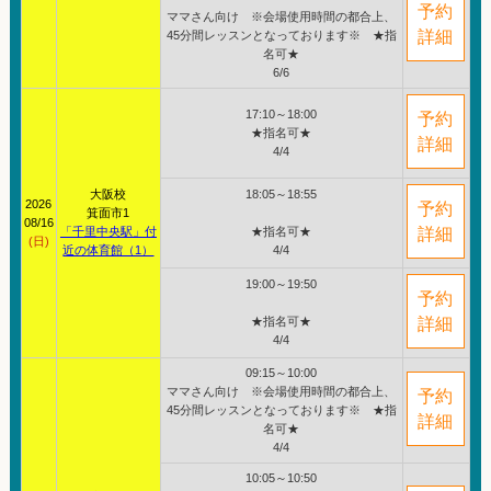
予約
ママさん向け ※会場使用時間の都合上、
詳細
45分間レッスンとなっております※ ★指
名可★
6/6
17:10～18:00
予約
★指名可★
詳細
4/4
大阪校
18:05～18:55
2026
予約
箕面市1
08/16
「千里中央駅」付
★指名可★
詳細
(日)
近の体育館（1）
4/4
19:00～19:50
予約
★指名可★
詳細
4/4
09:15～10:00
ママさん向け ※会場使用時間の都合上、
予約
45分間レッスンとなっております※ ★指
詳細
名可★
4/4
10:05～10:50